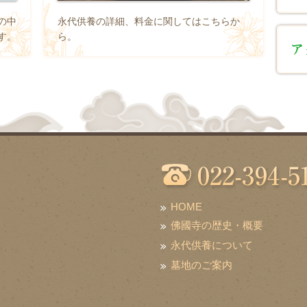
の中
永代供養の詳細、料金に関してはこちらか
す。
ら。
HOME
佛國寺の歴史・概要
永代供養について
墓地のご案内