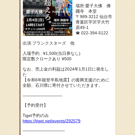
場所:愛子大佛 佛
國寺 本堂
〒989-3212 仙台市
青葉区芋沢字大竹
原49-1
☎︎ 022-394-5122
出演:プランクスターズ 他
入場予約 : ¥1,500(当日券なし)
限定数クロークあり ¥500
なお、売上金の利益は2024年1月1日に発生し
た
【令和6年能登半島地震】の復興支援のために
全額、石川県に寄付させていただきます。
-—————————
【予約受付】
Tiget予約のみ
https://tiget.net/events/292579
——————————