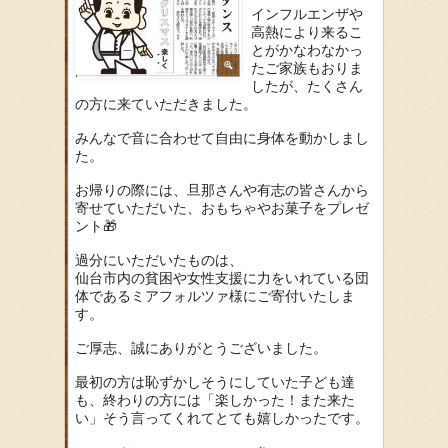
インフルエンザや
高熱により来るこ
とがかなわなかっ
たご家族もおりま
したが、たくさん
の方に来ていただきました。
みんなで音に合わせて自由に身体を動かしまし
た。
お帰りの際には、旦那さんや有志の皆さんから
寄せていただいた、おもちゃやお菓子をプレゼ
ント🎁
過分にいただいたものは、
仙台市内の貧困や女性支援に力をいれている団
体であるミアフォルツァ様にご寄付いたしま
す。
ご厚志、誠にありがとうございました。
最初の方は恥ずかしそうにしていた子ども達
も、終わりの方には「楽しかった！また来た
い」そう言ってくれてとても嬉しかったです。