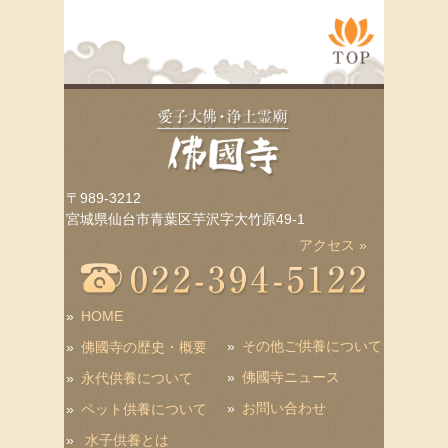
〒989-3212
宮城県仙台市青葉区芋沢字大竹原49-1
アクセス »
»
HOME
»
その他ご供養について
»
佛國寺の歴史・概要
»
佛國寺ニュース
»
永代供養について
»
お問い合わせ
»
ペット供養について
»
水子供養とは