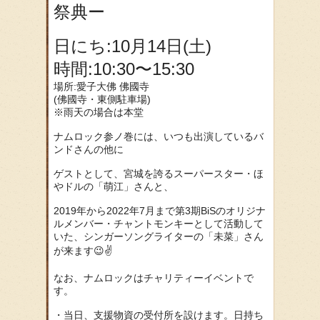
祭典ー
日にち:10月14日(土)
時間:10:30〜15:30
場所:愛子大佛 佛國寺
(佛國寺・東側駐車場)
※雨天の場合は本堂
ナムロック参ノ巻には、いつも出演しているバ
ンドさんの他に
ゲストとして、宮城を誇るスーパースター・ほ
やドルの「萌江」さんと、
2019年から2022年7月まで第3期BiSのオリジナ
ルメンバー・チャントモンキーとして活動して
いた、シンガーソングライターの「未菜」さん
が来ます😉✌️
なお、ナムロックはチャリティーイベントで
す。
・当日、支援物資の受付所を設けます。日持ち