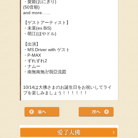
・愛姫(おにぎり)
(50音順)
and more……
【ゲストアーティスト】
・未菜(ex.BiS)
・萌江(ほやドル)
【出演】
・MS.Driver with ゲスト
・P-MAX
・ずれずれ2
・ナムー
・南無南無卍我亞流図
10/14は大佛さまのお誕生日をお祝いしてライ
ブを楽しみましょう！！！！！！