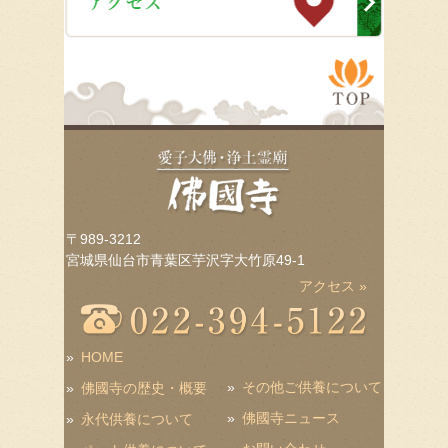
〒989-3212
宮城県仙台市青葉区芋沢字大竹原49-1
アクセス »
»
HOME
»
その他ご供養について
»
佛國寺の歴史・概要
»
佛國寺ニュース
»
永代供養について